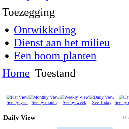
Toezegging
Ontwikkeling
Dienst aan het milieu
Een boom planten
Home
Toestand
See by year
See by month
See by week
See Today
See by 
Daily View
Thu