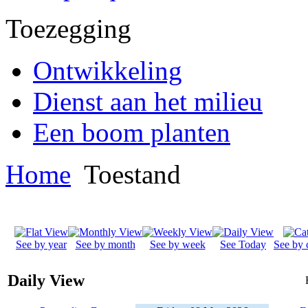
Toezegging
Ontwikkeling
Dienst aan het milieu
Een boom planten
Home
Toestand
See by year
See by month
See by week
See Today
See by 
Daily View