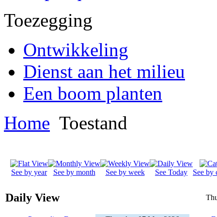
Toezegging
Ontwikkeling
Dienst aan het milieu
Een boom planten
Home
Toestand
See by year
See by month
See by week
See Today
See by 
Daily View
Thu