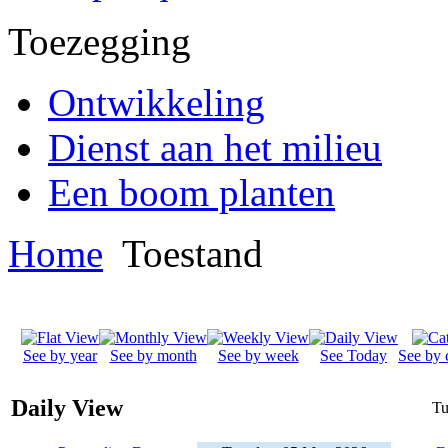
Toezegging
Ontwikkeling
Dienst aan het milieu
Een boom planten
Home
Toestand
See by year
See by month
See by week
See Today
See by 
Daily View
Tu