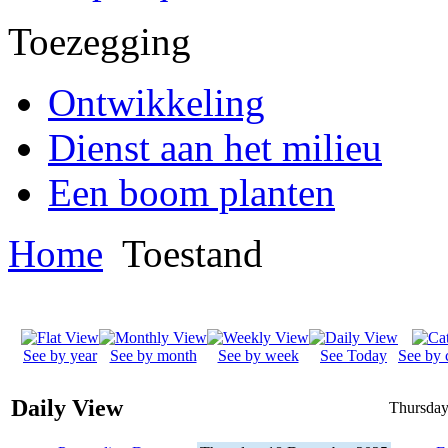
Toezegging
Ontwikkeling
Dienst aan het milieu
Een boom planten
Home
Toestand
See by year
See by month
See by week
See Today
See by 
Daily View
Thursday