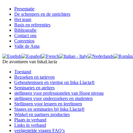
Presentatie
De scheppers en de oprichters
Het team
Basis en referenties
Bibliografie
Contact ons
Convenios
Valle de Anta
De avonturen van InkaLlacta
Toestand
Bezoeken en tarieven
Gebeurtenissen en viering op Inka Llacta®
Seminaries en ateliers
stellingen voor professionelen van Hoog niveau
stellingen voor onderzoekers en studenten
Stellingen voor leraren en leerlingen
Stages en seminaries bij Inka Llacta®
Winkel en partners producties
Plaats in verband
Links in verband
veelgestelde vragen FAQ’s