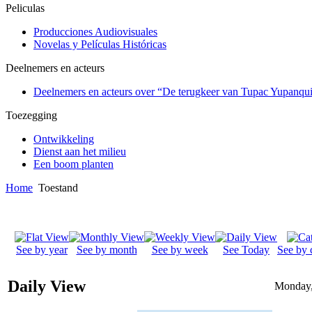
Peliculas
Producciones Audiovisuales
Novelas y Películas Históricas
Deelnemers en acteurs
Deelnemers en acteurs over “De terugkeer van Tupac Yupanqu
Toezegging
Ontwikkeling
Dienst aan het milieu
Een boom planten
Home
Toestand
See by year
See by month
See by week
See Today
See by 
Daily View
Monday,