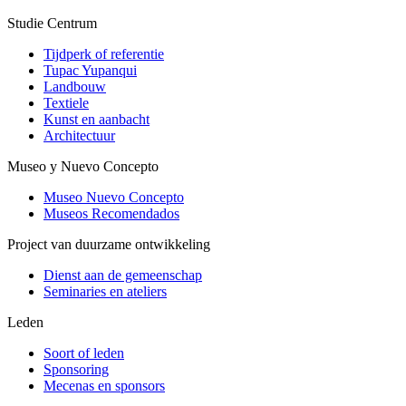
Studie Centrum
Tijdperk of referentie
Tupac Yupanqui
Landbouw
Textiele
Kunst en aanbacht
Architectuur
Museo y Nuevo Concepto
Museo Nuevo Concepto
Museos Recomendados
Project van duurzame ontwikkeling
Dienst aan de gemeenschap
Seminaries en ateliers
Leden
Soort of leden
Sponsoring
Mecenas en sponsors